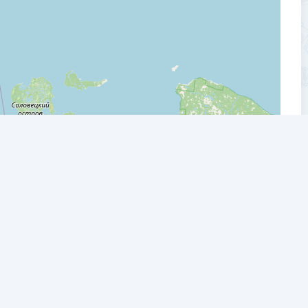
Leaflet
| ©
OpenStreetMap
contributors