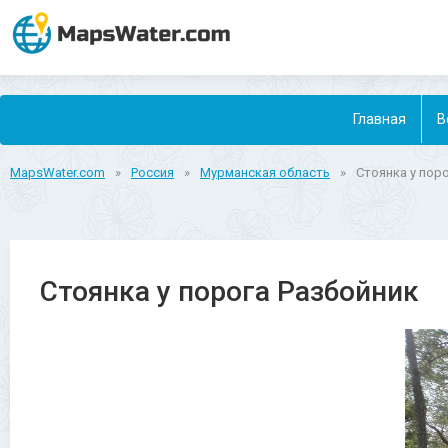
Главная
В
MapsWater.com
»
Россия
»
Мурманская область
»
Стоянка у пор
Стоянка у порога Разбойник