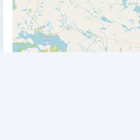
река Умба - другие места рядом