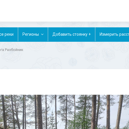
се реки
Регионы
Добавить стоянку +
Измерить расс
ога Разбойник