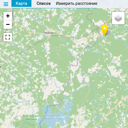
Карта
Список
Измерить расстояние
+
−