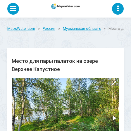
MapsWater.com
»
Россия
»
Мурманская область
»
Место для п
Место для пары палаток на озере
Верхнее Капустное