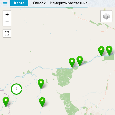
Карта
Список
Измерить расстояние
+
−