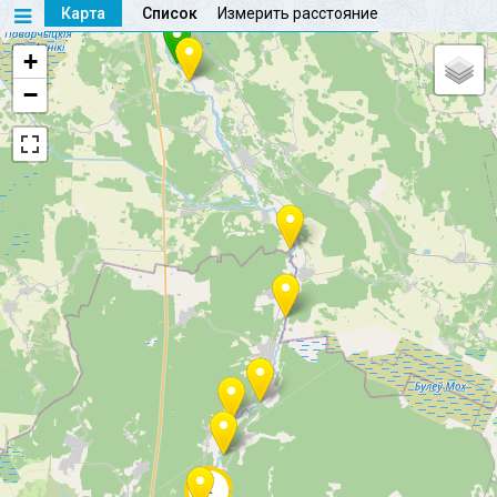
Карта
Список
Измерить расстояние
+
−