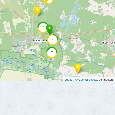
Leaflet
| ©
OpenStreetMap
contributors