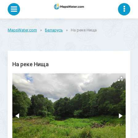
MapsWater.com
»
Беларусь
»
На реке Нища
На реке Нища