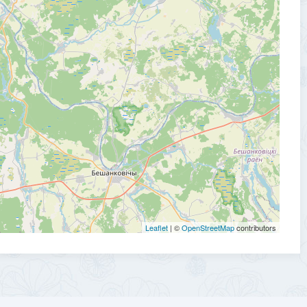
Leaflet
| ©
OpenStreetMap
contributors