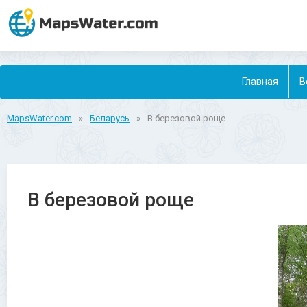
Главная
В
MapsWater.com
»
Беларусь
»
В березовой роще
В березовой роще