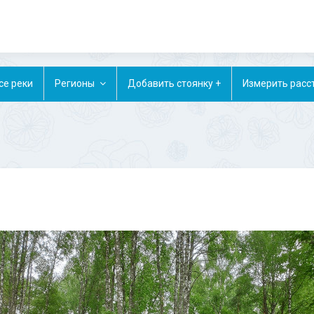
се реки
Регионы
Добавить стоянку +
Измерить расс