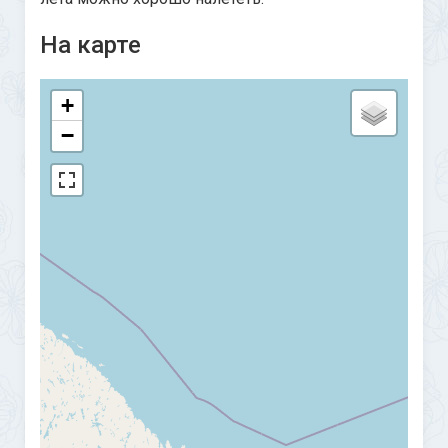
На карте
+
−