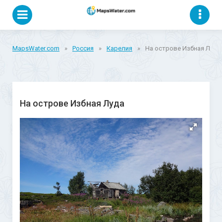
MapsWater.com
»
Россия
»
Карелия
»
На острове Избная Луда
На острове Избная Луда