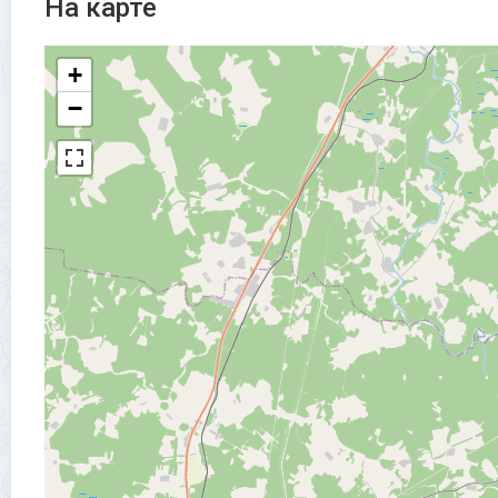
На карте
+
−