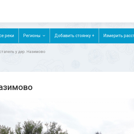
се реки
Регионы
Добавить стоянку +
Измерить расс
стапель у дер. Назимово
Назимово