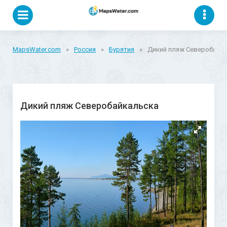
MapsWater.com
»
Россия
»
Бурятия
»
Дикий пляж Северобайк
Дикий пляж Северобайкальска