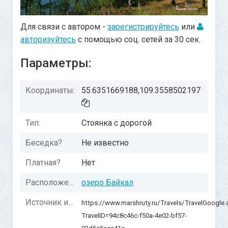
Для связи с автором -
зарегистрируйтесь
или
авторизуйтесь
с помощью соц. сетей за 30 сек.
Параметры:
Координаты:
55.6351669188,109.3558502197
Тип:
Стоянка с дорогой
Беседка?
Не известно
Платная?
Нет
Расположение:
озеро Байкал
Источник информации:
https://www.marshruty.ru/Travels/TravelGoogle
TravelID=94c8c46c-f50a-4e02-bf57-