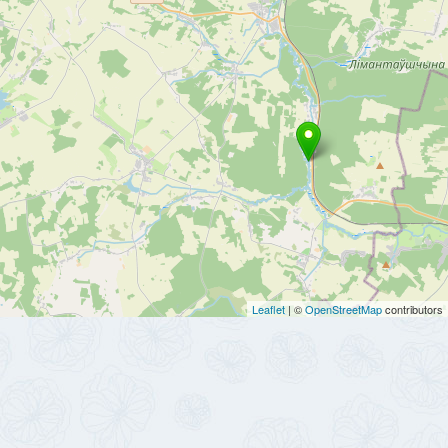
Leaflet
| ©
OpenStreetMap
contributors