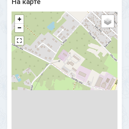
На карте
+
−