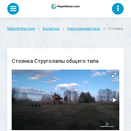
MapsWater.com
»
Беларусь
»
Нарочанский парк
»
Стоянка Стр
Стоянка Струголапы общего типа