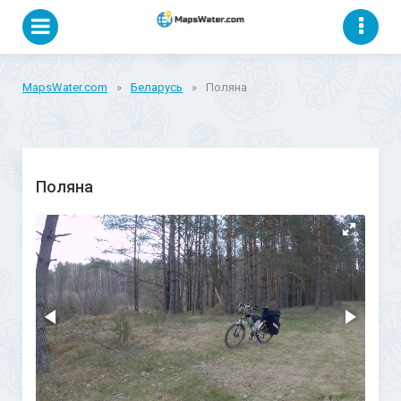
MapsWater.com
»
Беларусь
»
Поляна
Поляна