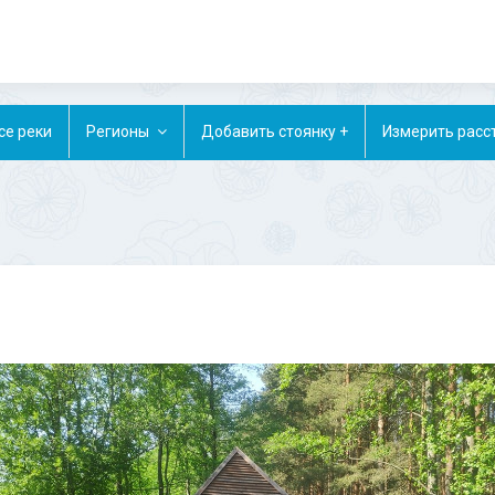
се реки
Регионы
Добавить стоянку +
Измерить расс