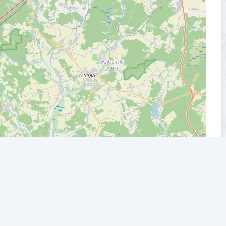
Leaflet
| ©
OpenStreetMap
contributors