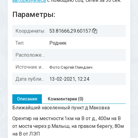
авторизуйтесь
с помощью соц. сетей за 30 сек.
Параметры:
Координаты:
53.81666,29.60157
Тип:
Родник
Расположение:
Источник информации:
Фото:Сергей Глиндзич
Дата публикации:
13-02-2021, 12:24
Описание
Комментарии (0)
Ближайший населенный пункт:д.Маковка
Орентир на местности:1км на В от д., 400м на В
от моста через р.Малыш, на правом берегу, 80м
на В от ЛЭП