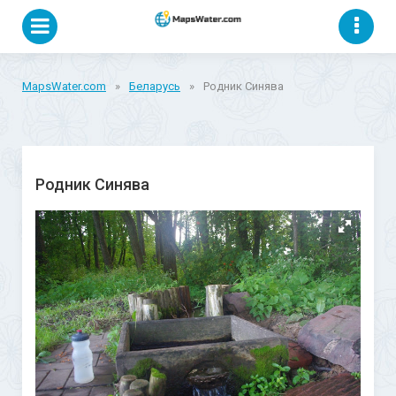
MapsWater.com
»
Беларусь
»
Родник Синява
Родник Синява