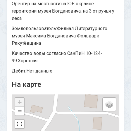
Орентир на местности:на ЮВ окраине
территории музея Богдановича, на З от ручья у
леса
Землепользователь:Филиал Литературного
музея Максима Богдановича Фольварк
Ракутёвщина
Качество воды согласно СанПиН 10-124-
99:Хорошая
Дебит:Нет данных
На карте
+
−