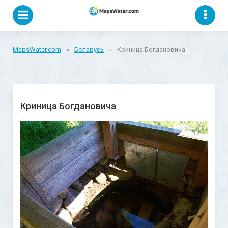
MapsWater.com
»
Беларусь
»
Криница Богдановича
Криница Богдановича