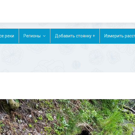
се реки
Регионы
Добавить стоянку +
Измерить расс