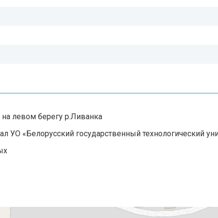
а, на левом берегу р.Ливанка
ал УО «Белорусский государственный технологический ун
ых