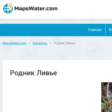
Главная
В
MapsWater.com
»
Беларусь
»
Родник Ливье
Родник Ливье