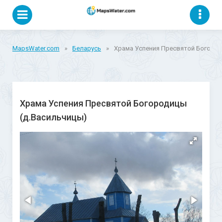
MapsWater.com
»
Беларусь
»
Храма Успения Пресвятой Богород
Храма Успения Пресвятой Богородицы
(д.Васильчицы)